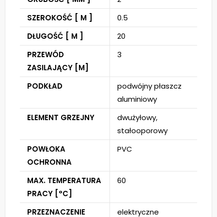
SZEROKOŚĆ [ M ]
0.5
DŁUGOŚĆ [ M ]
20
PRZEWÓD
3
ZASILAJĄCY [M]
PODKŁAD
podwójny płaszcz
aluminiowy
ELEMENT GRZEJNY
dwużyłowy,
stałooporowy
POWŁOKA
PVC
OCHRONNA
MAX. TEMPERATURA
60
PRACY [°C]
PRZEZNACZENIE
elektryczne