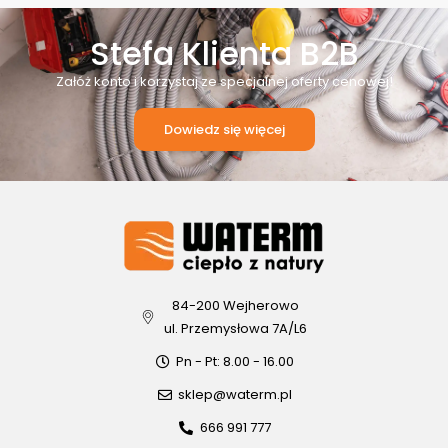
Stefa Klienta B2B
Załóż konto i korzystaj ze specjalnej oferty cenowej!
Dowiedz się więcej
84-200 Wejherowo
ul. Przemysłowa 7A/L6
Pn - Pt: 8.00 - 16.00
sklep@waterm.pl
666 991 777