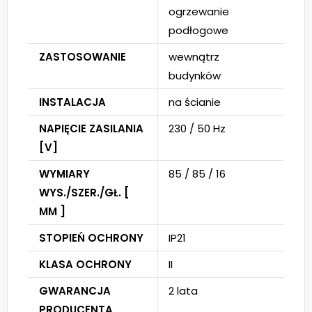
ogrzewanie
podłogowe
ZASTOSOWANIE
wewnątrz
budynków
INSTALACJA
na ścianie
NAPIĘCIE ZASILANIA
230 / 50 Hz
[V]
WYMIARY
85 / 85 / 16
WYS./SZER./GŁ. [
MM ]
STOPIEŃ OCHRONY
IP21
KLASA OCHRONY
II
GWARANCJA
2 lata
PRODUCENTA