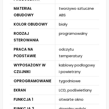
MATERIAŁ
tworzywo sztuczne
OBUDOWY
ABS
KOLOR OBUDOWY
biały
RODZAJ
programowalny
STEROWANIA
PRACA NA
odczytu
PODSTAWIE
temperatury
WYPOSAŻONY W
kablowy podłogowy
CZUJNIKI
i powietrzny
OPROGRAMOWANIE
tygodniowe
EKRAN
LCD, podświetlany
FUNKCJA 1
otwarte okno
FUNKCJA 2
dowolny wybór