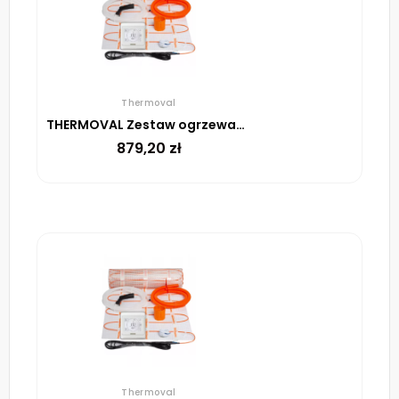
Thermoval
THERMOVAL Zestaw ogrzewania podłogowego – mata TV TO 5m² 170W/m² regulator TT 16 biały
879,20
zł
Thermoval