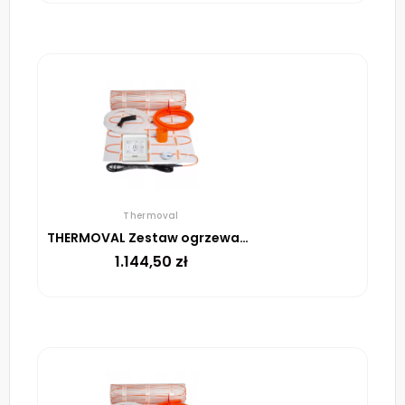
Thermoval
THERMOVAL Zestaw ogrzewania podłogowego – mata TV TO 9m² 170W/m² regulator TT 16 biały
1.144,50
zł