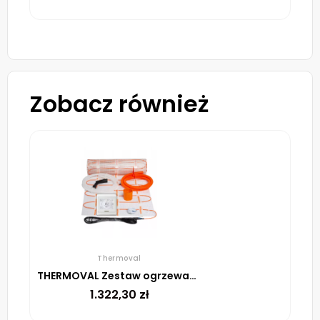
Zobacz również
Thermoval
THERMOVAL Zestaw ogrzewania podłogowego – mata TV TO 10m² 170W/m² regulator TT 16 biały
1.322,30
zł