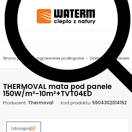
Strona główna
>
Ogrzewanie podłogowe
>
Zestawy pod panele
THERMOVAL mata pod panele
150W/m²-10m²+TVT04ED
Producent:
Thermoval
Kod produktu:
5904302014152
Udostępnij