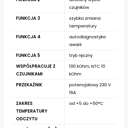
czujników
FUNKCJA 3
szybka zmiana
temperatury
FUNKCJA 4
autodiagnostyka
awarii
FUNKCJA 5
tryb ręczny
WSPÓŁPRACUJE Z
100 kOhm, NTC 10
CZUJNIKAMI
kOhm
PRZEKAŹNIK
potencjałowy 230 V
16A
ZAKRES
od +5 do +50°C
TEMPERATURY
ODCZYTU