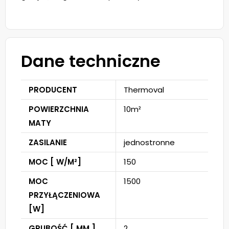
Dane techniczne
PRODUCENT
Thermoval
POWIERZCHNIA
10m²
MATY
ZASILANIE
jednostronne
MOC [ W/M²]
150
MOC
1500
PRZYŁĄCZENIOWA
[W]
GRUBOŚĆ [ MM ]
2