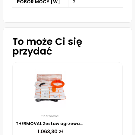
POBÓR MOCY [W]
2
To może Ci się
przydać
Thermoval
THERMOVAL Zestaw ogrzewania podłogowego – mata TV TO 8m² 170W/m² regulator TT 16 biały
1.063,30
zł