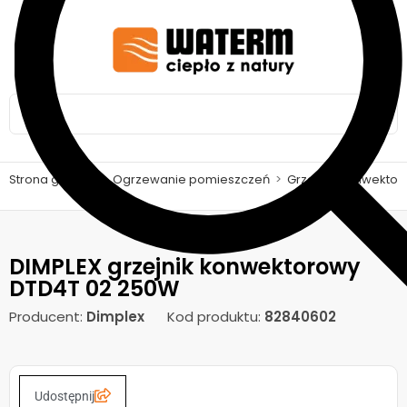
Strona główna
>
Ogrzewanie pomieszczeń
>
Grzejniki konwekto
DIMPLEX grzejnik konwektorowy
DTD4T 02 250W
Producent:
Dimplex
Kod produktu:
82840602
Udostępnij