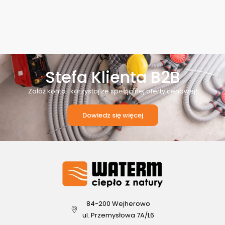
Stefa Klienta B2B
Załóż konto i korzystaj ze specjalnej oferty cenowej!
Dowiedz się więcej
84-200 Wejherowo
ul. Przemysłowa 7A/L6