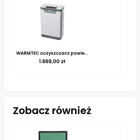
WARMTEC oczyszczacz powietrza AP350W+ z nawilżaczem i Wi-Fi
1.669,00
zł
Zobacz również