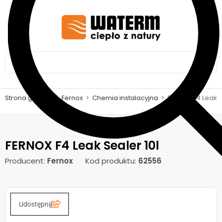
Strona główna
>
Fernox
>
Chemia instalacyjna
>
FERNOX F4 Leak S
FERNOX F4 Leak Sealer 10l
Producent:
Fernox
Kod produktu:
62556
Udostępnij