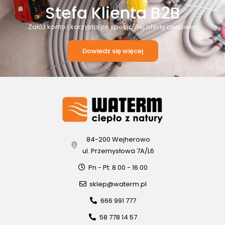
Stefa Klienta B2B
Załóż konto i korzystaj ze specjalnej oferty cenowej!
Dowiedz się więcej
84-200 Wejherowo
ul. Przemysłowa 7A/L6
Pn - Pt: 8.00 - 16.00
sklep@waterm.pl
666 991 777
58 778 14 57