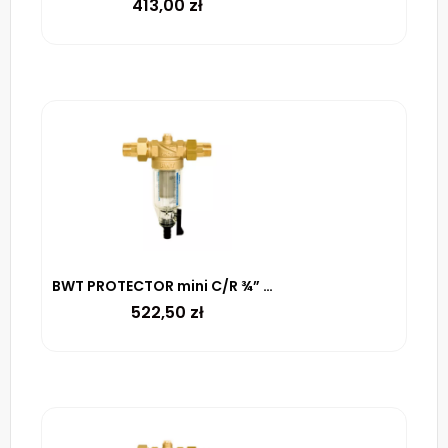
413,00
zł
BWT PROTECTOR mini C/R ¾” HWS – filtr mechaniczny z płukaniem (100 µm)
522,50
zł