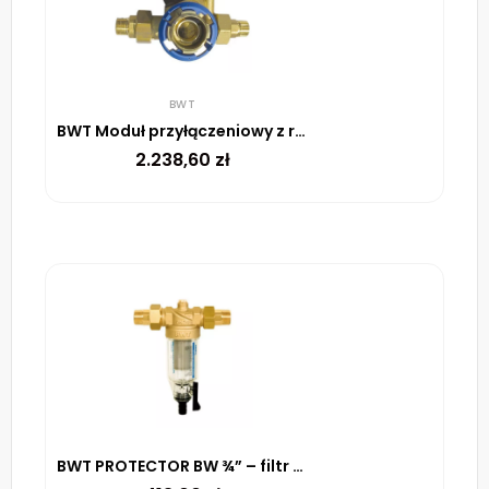
BWT
BWT Moduł przyłączeniowy z reduktorem ciśnienia DR 1½”
2.238,60
zł
BWT PROTECTOR BW ¾” – filtr mechaniczny z płukaniem wstecznym (90 µm)