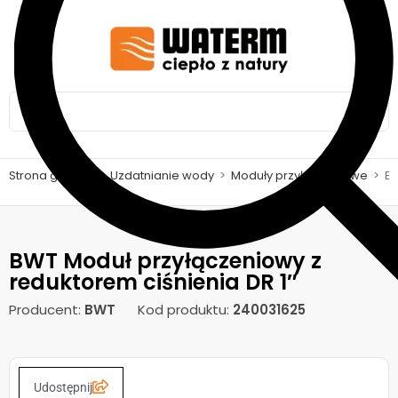
Strona główna
>
Uzdatnianie wody
>
Moduły przyłączeniowe
>
BW
BWT Moduł przyłączeniowy z
reduktorem ciśnienia DR 1″
Producent:
BWT
Kod produktu:
240031625
Udostępnij