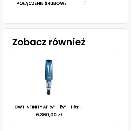
POŁĄCZENIE ŚRUBOWE
1"
Zobacz również
BWT INFINITY AP ¾” – 1¼” – filtr (aut. płukanie wsteczne (90 µm)) [wymagany moduł przyłączeniowy]
6.860,00
zł