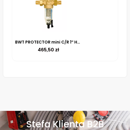
BWT PROTECTOR mini C/R 1″ HWS – filtr mechaniczny z płukaniem (100 µm)
465,50
zł
Stefa Klienta B2B