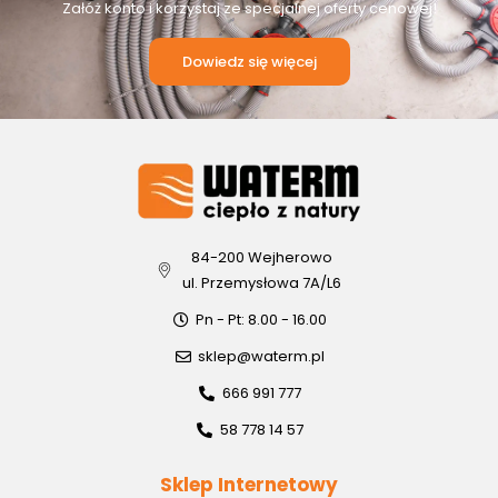
Załóż konto i korzystaj ze specjalnej oferty cenowej!
Dowiedz się więcej
84-200 Wejherowo
ul. Przemysłowa 7A/L6
Pn - Pt: 8.00 - 16.00
sklep@waterm.pl
666 991 777
58 778 14 57
Sklep Internetowy