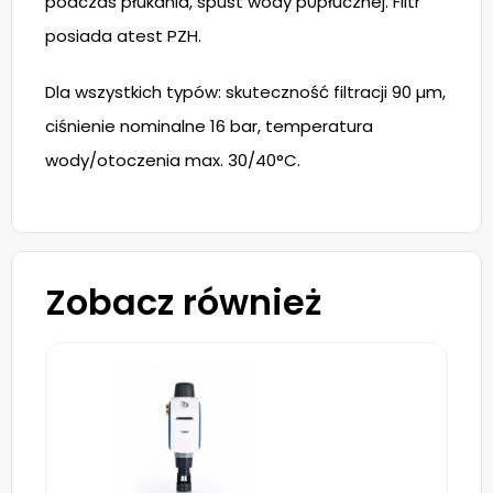
podczas płukania, spust wody p0płucznej. Filtr
posiada atest PZH.
Dla wszystkich typów: skuteczność filtracji 90 µm,
ciśnienie nominalne 16 bar, temperatura
wody/otoczenia max. 30/40°C.
Zobacz również