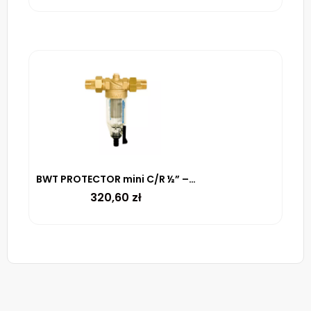
BWT PROTECTOR mini C/R ½” – filtr mechaniczny z płukaniem (100 µm)
320,60
zł